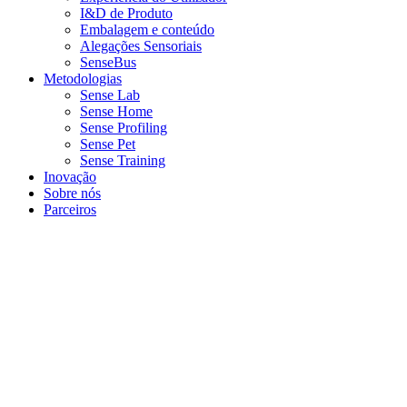
I&D de Produto
Embalagem e conteúdo
Alegações Sensoriais
SenseBus
Metodologias
Sense Lab
Sense Home
Sense Profiling
Sense Pet
Sense Training
Inovação
Sobre nós
Parceiros