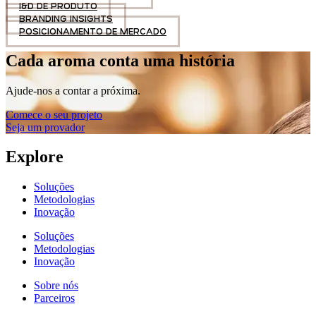
I&D DE PRODUTO
BRANDING INSIGHTS
POSICIONAMENTO DE MERCADO
Cada aroma conta uma história
Ajude-nos a contar a próxima.
Comece o seu projeto
Seja um provador
Explore
Soluções
Metodologias
Inovação
Soluções
Metodologias
Inovação
Sobre nós
Parceiros