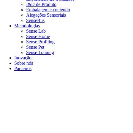
I&D de Produto
Embalagem e conteúdo
Alegações Sensoriais
SenseBus
Metodologias
Sense Lab
Sense Home
Sense Profiling
Sense Pet
Sense Training
Inovação
Sobre nós
Parceiros