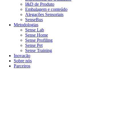
I&D de Produto
Embalagem e conteúdo
Alegações Sensoriais
SenseBus
Metodologias
Sense Lab
Sense Home
Sense Profiling
Sense Pet
Sense Training
Inovação
Sobre nós
Parceiros